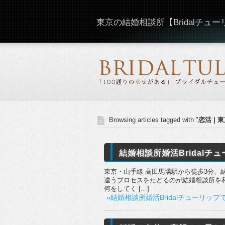
東京の結婚相談所【Bridalチュ
Browsing articles tagged with "
恋活 | 
結婚相談所婚活Bridalチュ
東京・山手線 高田馬場駅から徒歩3分、結
違うプロセスをたどるのが結婚相談所を
何をしてく […]
»結婚相談所婚活Bridalチューリップ