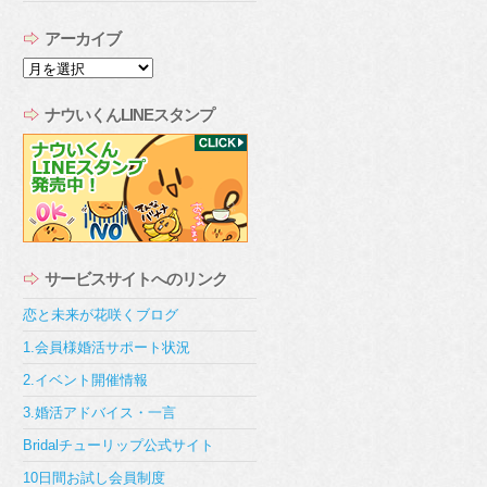
アーカイブ
ア
ー
カ
ナウいくんLINEスタンプ
イ
ブ
サービスサイトへのリンク
恋と未来が花咲くブログ
1.会員様婚活サポート状況
2.イベント開催情報
3.婚活アドバイス・一言
Bridalチューリップ公式サイト
10日間お試し会員制度