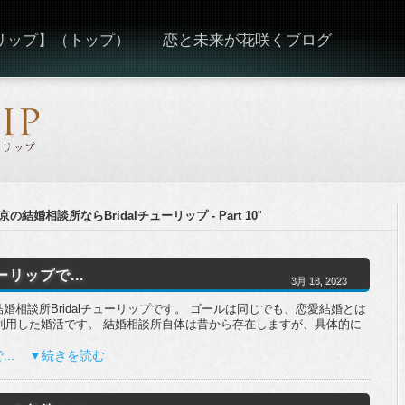
ーリップ】（トップ）
恋と未来が花咲くブログ
東京の結婚相談所ならBridalチューリップ - Part 10
"
ーリップで...
3月 18, 2023
婚相談所Bridalチューリップです。 ゴールは同じでも、恋愛結婚とは
利用した婚活です。 結婚相談所自体は昔から存在しますが、具体的に
で... ▼続きを読む