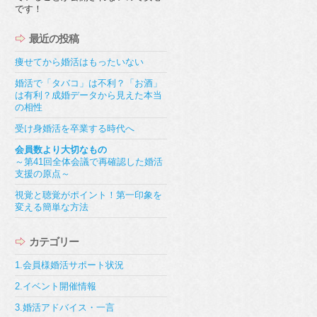
です！
最近の投稿
痩せてから婚活はもったいない
婚活で「タバコ」は不利？「お酒」
は有利？成婚データから見えた本当
の相性
受け身婚活を卒業する時代へ
会員数より大切なもの
～第41回全体会議で再確認した婚活
支援の原点～
視覚と聴覚がポイント！第一印象を
変える簡単な方法
カテゴリー
1.会員様婚活サポート状況
2.イベント開催情報
3.婚活アドバイス・一言