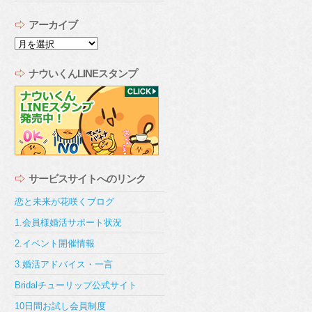
アーカイブ
ア
ー
カ
ナウいくんLINEスタンプ
イ
ブ
サービスサイトへのリンク
恋と未来が花咲くブログ
1.会員様婚活サポート状況
2.イベント開催情報
3.婚活アドバイス・一言
Bridalチューリップ公式サイト
10日間お試し会員制度