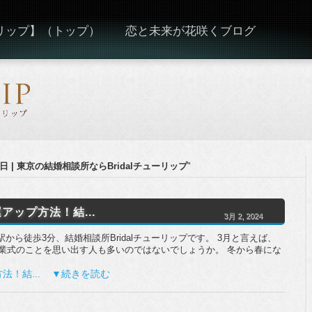
ーリップ】（トップ）
恋と未来が花咲くブログ
日 | 東京の結婚相談所ならBridalチューリップ
"
アップ方法！結...
3月 2, 2024
駅から徒歩3分、結婚相談所Bridalチューリップです。 3月と言えば、
業式のことを思い出す人も多いのではないでしょうか。 冬から春にな
法！結... ▼続きを読む