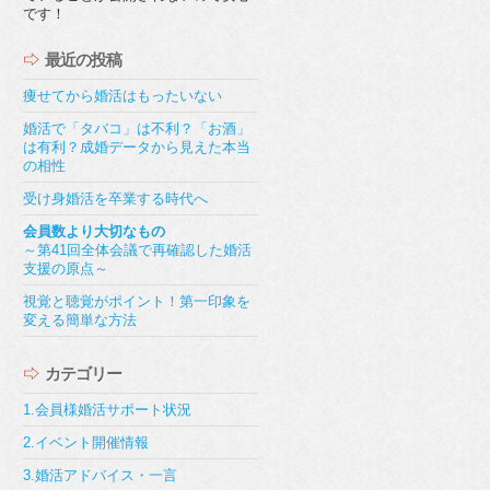
です！
最近の投稿
痩せてから婚活はもったいない
婚活で「タバコ」は不利？「お酒」
は有利？成婚データから見えた本当
の相性
受け身婚活を卒業する時代へ
会員数より大切なもの
～第41回全体会議で再確認した婚活
支援の原点～
視覚と聴覚がポイント！第一印象を
変える簡単な方法
カテゴリー
1.会員様婚活サポート状況
2.イベント開催情報
3.婚活アドバイス・一言