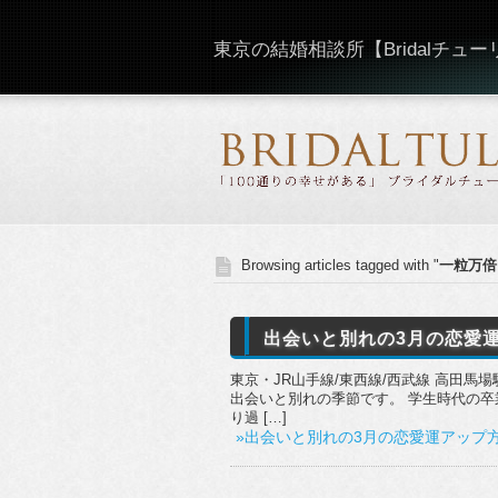
東京の結婚相談所【Bridalチュ
Browsing articles tagged with "
一粒万倍
出会いと別れの3月の恋愛運
東京・JR山手線/東西線/西武線 高田馬場
出会いと別れの季節です。 学生時代の卒
り過 […]
»出会いと別れの3月の恋愛運アップ方