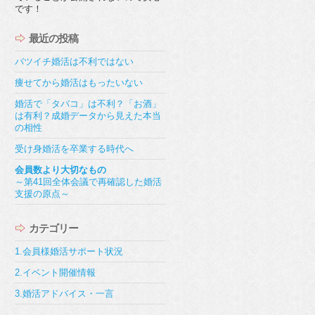
です！
最近の投稿
バツイチ婚活は不利ではない
痩せてから婚活はもったいない
婚活で「タバコ」は不利？「お酒」
は有利？成婚データから見えた本当
の相性
受け身婚活を卒業する時代へ
会員数より大切なもの
～第41回全体会議で再確認した婚活
支援の原点～
カテゴリー
1.会員様婚活サポート状況
2.イベント開催情報
3.婚活アドバイス・一言