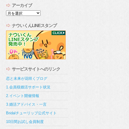
アーカイブ
ア
ー
カ
ナウいくんLINEスタンプ
イ
ブ
サービスサイトへのリンク
恋と未来が花咲くブログ
1.会員様婚活サポート状況
2.イベント開催情報
3.婚活アドバイス・一言
Bridalチューリップ公式サイト
10日間お試し会員制度