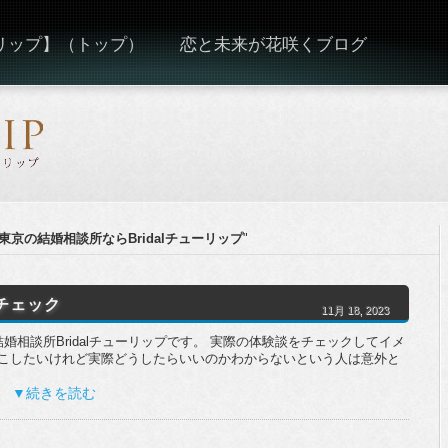
ーリップ】（トップ）
恋と未来が花咲くブログ
 東京の結婚相談所ならBridalチューリップ
"
チェック
11月 18, 2023
婚相談所Bridalチューリップです。 実際の体験談をチェックしてイメ
起こしたいけれど実際どうしたらいいのかわからないという人は意外と
 ▼続きを読む