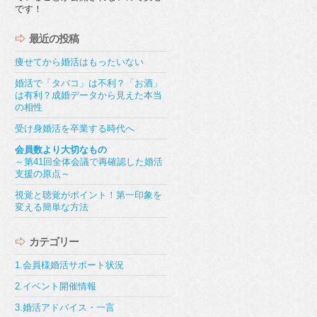
です！
最近の投稿
痩せてから婚活はもったいない
婚活で「タバコ」は不利？「お酒」
は有利？成婚データから見えた本当
の相性
受け身婚活を卒業する時代へ
会員数より大切なもの
～第41回全体会議で再確認した婚活
支援の原点～
視覚と聴覚がポイント！第一印象を
変える簡単な方法
カテゴリー
1.会員様婚活サポート状況
2.イベント開催情報
3.婚活アドバイス・一言