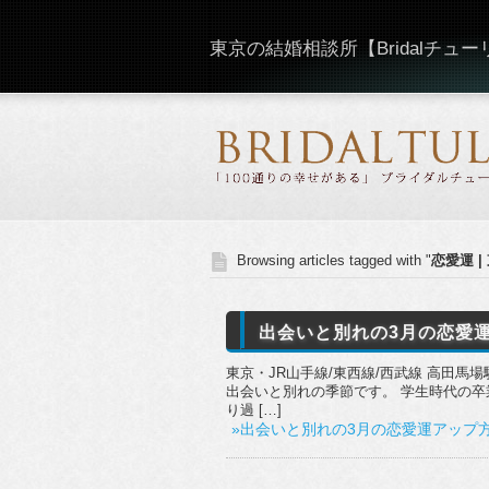
東京の結婚相談所【Bridalチュ
Browsing articles tagged with "
恋愛運 |
出会いと別れの3月の恋愛運
東京・JR山手線/東西線/西武線 高田馬場
出会いと別れの季節です。 学生時代の卒
り過 […]
»出会いと別れの3月の恋愛運アップ方