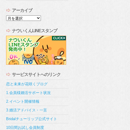
アーカイブ
ア
ー
カ
ナウいくんLINEスタンプ
イ
ブ
サービスサイトへのリンク
恋と未来が花咲くブログ
1.会員様婚活サポート状況
2.イベント開催情報
3.婚活アドバイス・一言
Bridalチューリップ公式サイト
10日間お試し会員制度