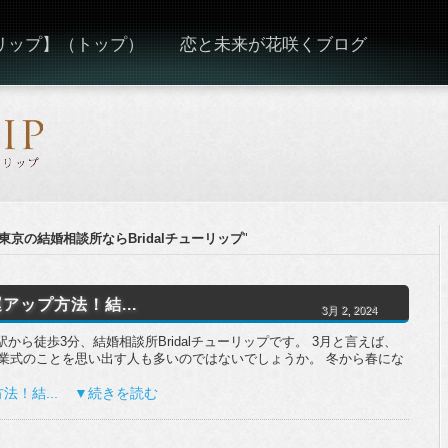
ーリップ】（トップ）
恋と未来が花咲くブログ
 東京の結婚相談所ならBridalチューリップ
"
アップ方法！結...
3月 2, 2024
駅から徒歩3分、結婚相談所Bridalチューリップです。 3月と言えば、
業式のことを思い出す人も多いのではないでしょうか。 冬から春にな
法！結... ▼続きを読む