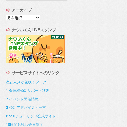
アーカイブ
ア
ー
カ
ナウいくんLINEスタンプ
イ
ブ
サービスサイトへのリンク
恋と未来が花咲くブログ
1.会員様婚活サポート状況
2.イベント開催情報
3.婚活アドバイス・一言
Bridalチューリップ公式サイト
10日間お試し会員制度