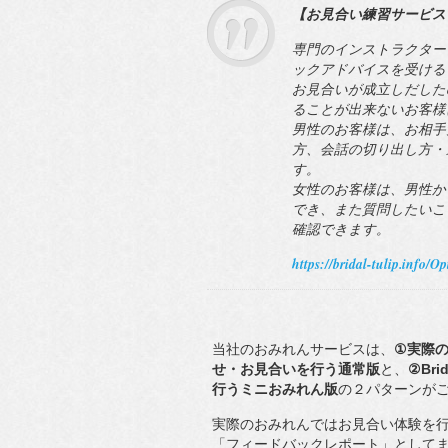
【お見合い練習サービス
専門のインストラクター
ックアドバイスを受ける
お見合いが成立しだした
ることが出来ないお客様
男性のお客様は、お相手
方、会話の切り出し方・
す。
女性のお客様は、男性か
でき、また質問したいこ
確認できます。
https://bridal-tulip.info/O
当社のおみれんサービスは、
①実際
せ・お見合いを行う通常版
と、
②Br
行うミニおみれん版
の２パターンが
実際のおみれんではお見合い体験を
「フィードバックレポート」として