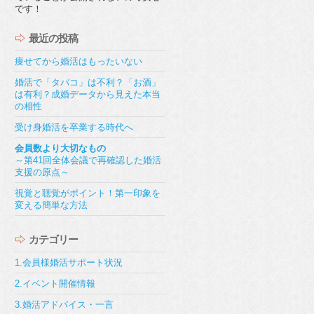
です！
最近の投稿
痩せてから婚活はもったいない
婚活で「タバコ」は不利？「お酒」
は有利？成婚データから見えた本当
の相性
受け身婚活を卒業する時代へ
会員数より大切なもの
～第41回全体会議で再確認した婚活
支援の原点～
視覚と聴覚がポイント！第一印象を
変える簡単な方法
カテゴリー
1.会員様婚活サポート状況
2.イベント開催情報
3.婚活アドバイス・一言