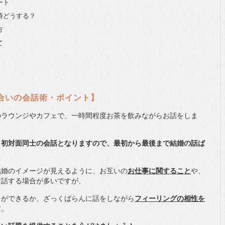
ート
な時どうする？
方
て
合いの会話術・ポイント】
のラウンジやカフェで、一時間程度お茶を飲みながらお話をしま
、初対面同士の会話となりますので、最初から最後まで結婚の話ば
結婚のイメージが見えるように、お互いの
お仕事に関すること
や、
お話する場合が多いですが、
とができるか、ざっくばらんに話をしながら
フィーリングの相性を
す。