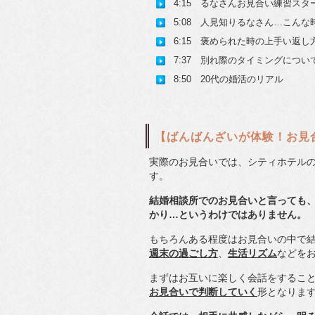
4:15 るなさんお見合い練習スタ
5:08 人見知りるなさん…こん
6:15 褒められた時の上手い返し
7:37 別れ際のタイミングについ
8:50 20代の婚活のリアル
【ばんばんざいが体験！お見
実際のお見合いでは、シティホテル
す。
結婚相談所でのお見合いと言っても
かり…というわけではありません。
もちろんある程度はお見合いの中で
週末の過ごし方
、
生活リズム
などを
まずはお互いに楽しく会話をするこ
お見合いで判断していく
形となりま