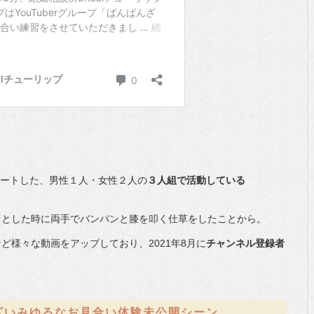
をスタートした、男性１人・女性２人の
３人組で活動している
うとした時に両手でバンバンと膝を叩く仕草をしたことから。
ど様々な動画をアップしており、2021年8月に
チャンネル登録者
ざいみゆるなお見合い体験未公開シーン