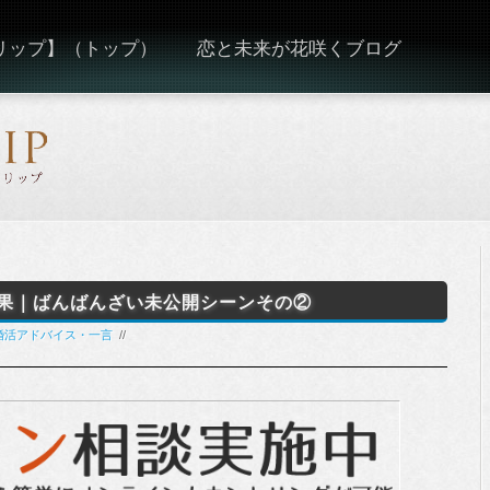
ーリップ】（トップ）
恋と未来が花咲くブログ
結果｜ばんばんざい未公開シーンその②
.婚活アドバイス・一言
//