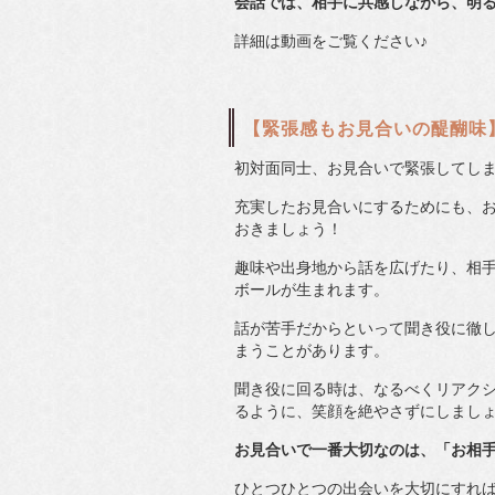
会話では、相手に共感しながら、明
詳細は動画をご覧ください♪
【緊張感もお見合いの醍醐味
初対面同士、お見合いで緊張してし
充実したお見合いにするためにも、
おきましょう！
趣味や出身地から話を広げたり、相
ボールが生まれます。
話が苦手だからといって聞き役に徹
まうことがあります。
聞き役に回る時は、なるべくリアク
るように、笑顔を絶やさずにしまし
お見合いで一番大切なのは、「お相
ひとつひとつの出会いを大切にすれ