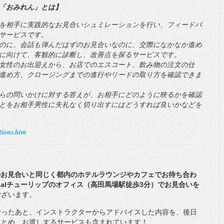
「おみれん」とは】
を相手に実践的なお見合いシュミレーションを行い、フィードバ
サービスです。
のに、会話も弾んだはずのお見合いなのに、交際になかなか進め
に向けて、客観的に診断し、改善点を探るサービスです。
女性のお出迎えから、お店でのエスコート、飲み物の注文の仕
進め方、クロージングまでの進行やリードの取り方を確認できま
らの問いかけに対する答えが、お相手にどのように映るかを確認
とをお相手男性に失礼なく切り出すにはどうすれば良いかなどを
ptions.htm
のお見合いと同じく都内のホテルラウンジやカフェでお待ち合わ
idalチューリップのオフィス（高田馬場駅徒歩3分）でお見合いを
ございます。
行ったあと、インストラクターからアドバイスした内容を、後日
まとめ、お渡しするサービスも含まれています！