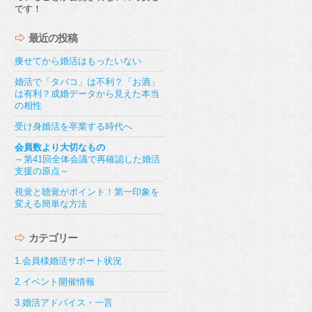
です！
最近の投稿
痩せてから婚活はもったいない
婚活で「タバコ」は不利？「お酒」
は有利？成婚データから見えた本当
の相性
受け身婚活を卒業する時代へ
会員数より大切なもの
～第41回全体会議で再確認した婚活
支援の原点～
視覚と聴覚がポイント！第一印象を
変える簡単な方法
カテゴリー
1.会員様婚活サポート状況
2.イベント開催情報
3.婚活アドバイス・一言