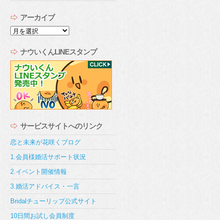
アーカイブ
ア
ー
カ
ナウいくんLINEスタンプ
イ
ブ
サービスサイトへのリンク
恋と未来が花咲くブログ
1.会員様婚活サポート状況
2.イベント開催情報
3.婚活アドバイス・一言
Bridalチューリップ公式サイト
10日間お試し会員制度