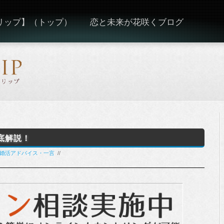
ーリップ】（トップ）
恋と未来が花咲くブログ
底解説！
.婚活アドバイス・一言
//