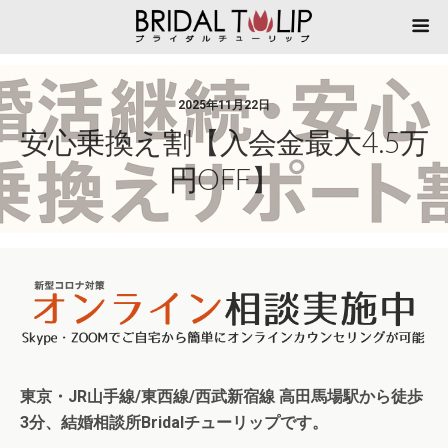
2025年11月22日
安心乗換え割【入会金最大4.5万
円OFF】
東京・JR山手線/東西線/西武新宿
線 高田馬場駅から徒歩
3分、結婚相談所Bridalチューリップで
す。