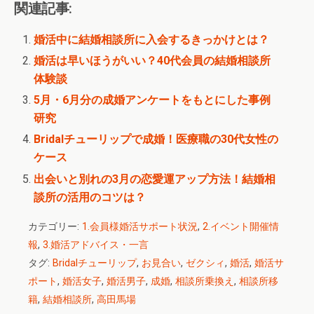
関連記事:
婚活中に結婚相談所に入会するきっかけとは？
婚活は早いほうがいい？40代会員の結婚相談所
体験談
5月・6月分の成婚アンケートをもとにした事例
研究
Bridalチューリップで成婚！医療職の30代女性の
ケース
出会いと別れの3月の恋愛運アップ方法！結婚相
談所の活用のコツは？
カテゴリー:
1.会員様婚活サポート状況
,
2.イベント開催情
報
,
3.婚活アドバイス・一言
タグ:
Bridalチューリップ
,
お見合い
,
ゼクシィ
,
婚活
,
婚活サ
ポート
,
婚活女子
,
婚活男子
,
成婚
,
相談所乗換え
,
相談所移
籍
,
結婚相談所
,
高田馬場