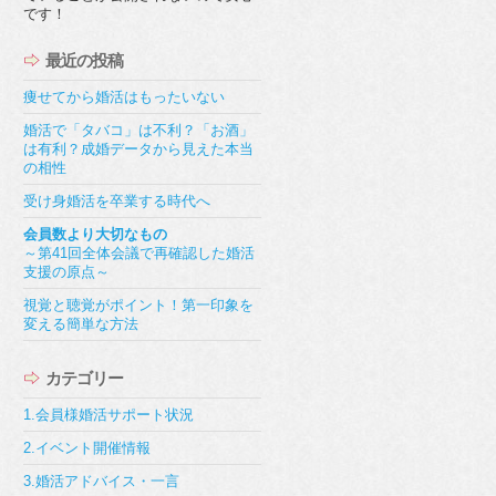
です！
最近の投稿
痩せてから婚活はもったいない
婚活で「タバコ」は不利？「お酒」
は有利？成婚データから見えた本当
の相性
受け身婚活を卒業する時代へ
会員数より大切なもの
～第41回全体会議で再確認した婚活
支援の原点～
視覚と聴覚がポイント！第一印象を
変える簡単な方法
カテゴリー
1.会員様婚活サポート状況
2.イベント開催情報
3.婚活アドバイス・一言