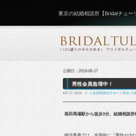
東京の結婚相談所【Bridalチュ
公開日：
2019-06-17
男性会員急増中！
6月 17, 2019 //
1.会員様婚活サポート状況
,
3
高田馬場駅から徒歩3分、結婚相談所Br
婚活業界では、全国的に『男性が少