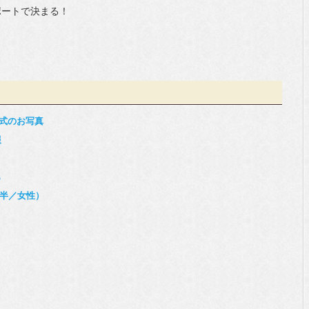
ポートで決まる！
】
式のお写真
報
ト
ら
前半／女性）