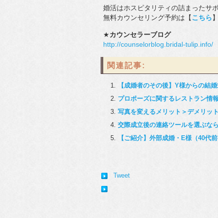
婚活はホスピタリティの詰まったサ
無料カウンセリング予約は【
こちら
★
カウンセラーブログ
http://counselorblog.bridal-tulip.info/
関連記事:
【成婚者のその後】Y様からの結婚
プロポーズに関するレストラン情
写真を変えるメリット＞デメリッ
交際成立後の連絡ツールを選ぶな
【ご紹介】外部成婚・E様（40代
Tweet