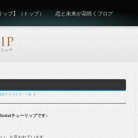
ーリップ】（トップ）
恋と未来が花咲くブログ
.婚活アドバイス・一言
//
idalチューリップです♪
ない』と言われています。