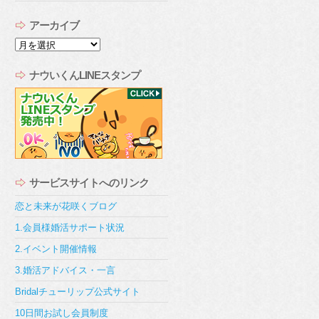
アーカイブ
ア
ー
カ
ナウいくんLINEスタンプ
イ
ブ
サービスサイトへのリンク
恋と未来が花咲くブログ
1.会員様婚活サポート状況
2.イベント開催情報
3.婚活アドバイス・一言
Bridalチューリップ公式サイト
10日間お試し会員制度