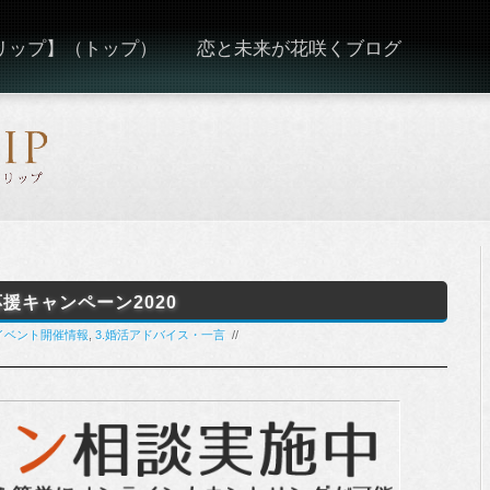
ーリップ】（トップ）
恋と未来が花咲くブログ
援キャンペーン2020
.イベント開催情報
,
3.婚活アドバイス・一言
//