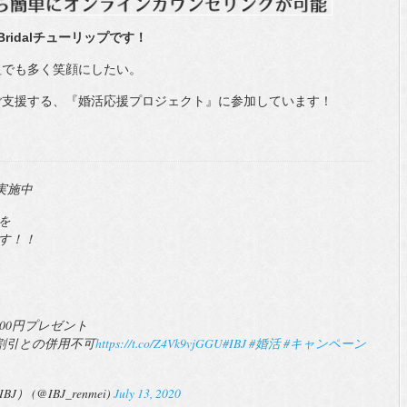
ridalチューリップです！
組でも多く笑顔にしたい。
ご支援する、『婚活応援プロジェクト』に参加しています！
実施中
を
す！！
500円プレゼント
割引との併用不可
https://t.co/Z4Vk9vjGGU
#IBJ
#婚活
#キャンペーン
 (@IBJ_renmei)
July 13, 2020