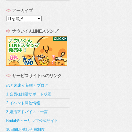
アーカイブ
ア
ー
カ
ナウいくんLINEスタンプ
イ
ブ
サービスサイトへのリンク
恋と未来が花咲くブログ
1.会員様婚活サポート状況
2.イベント開催情報
3.婚活アドバイス・一言
Bridalチューリップ公式サイト
10日間お試し会員制度