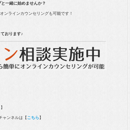
リップと一緒に始めませんか？
したオンラインカウンセリングも可能です！
ております♪
ら
】
beチャンネルは【
こちら
】