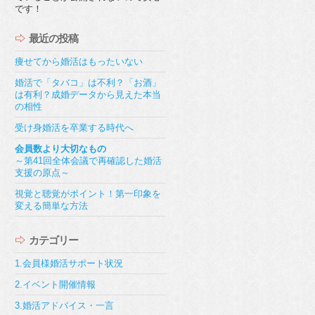
です！
最近の投稿
痩せてから婚活はもったいない
婚活で「タバコ」は不利？「お酒」
は有利？成婚データから見えた本当
の相性
受け身婚活を卒業する時代へ
会員数より大切なもの
～第41回全体会議で再確認した婚活
支援の原点～
視覚と聴覚がポイント！第一印象を
変える簡単な方法
カテゴリー
1.会員様婚活サポート状況
2.イベント開催情報
3.婚活アドバイス・一言