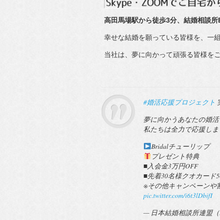
高田馬場駅から徒歩3分、結婚相談所B
幸せな結婚を願っている皆様を、一
当社は、夢に向かって頑張る皆様を
#婚活応援プロジェクト
夢に向かうあなたの婚活
私たちは全力で応援しま
Bridalチューリップ
プレゼント特典
■入会金3万円OFF
■先着30名様クオカード
※その他キャンペーンや
pic.twitter.com/i6t3lDbifI
— 日本結婚相談所連盟（IBJ）