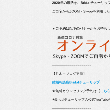
2020年の婚活を、Bridalチュー
ご自宅からZOOM・Skypeを利用
▼ご予約は以下のバナーからお待ちし
====================
【月木土ブログ更新】
結婚相談所Bridalチューリップ
★無料カウンセリング予約は【
こち
★Bridalチューリップの公式YouTu
====================