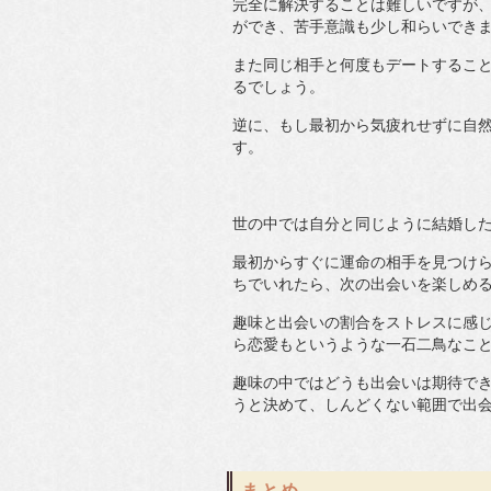
完全に解決することは難しいですが
ができ、苦手意識も少し和らいでき
また同じ相手と何度もデートするこ
るでしょう。
逆に、もし最初から気疲れせずに自
す。
世の中では自分と同じように結婚し
最初からすぐに運命の相手を見つけ
ちでいれたら、次の出会いを楽しめ
趣味と出会いの割合をストレスに感
ら恋愛もというような一石二鳥なこ
趣味の中ではどうも出会いは期待でき
うと決めて、しんどくない範囲で出
まとめ