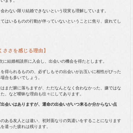
まいます。
出会わない限り結婚できないという現実も理解しています。
えてはいるものの行動が伴っていないということに焦り、疲れてし
くささを感じる理由】
次に結婚相談所に入会し、出会いの機会を得たとします。
スを得られるものの、必ずしもその出会いがお互いに相性がぴった
い場合も多いでしょう。
時はまだ腑に落ちますが、ただなんとなく合わなかった、嫌ではな
った、など曖昧な理由も往々にしてあります。
ば出会いはありますが、運命の出会いがいつ来るか分からない点
いのある友人とは違い、初対面なりの気遣いをすることになります
気を遣った疲れは残ります。