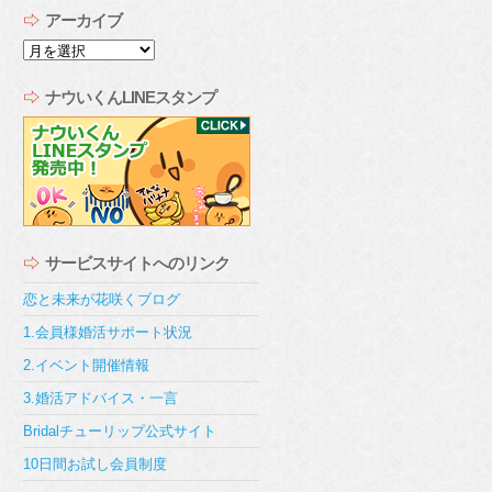
アーカイブ
ア
ー
カ
ナウいくんLINEスタンプ
イ
ブ
サービスサイトへのリンク
恋と未来が花咲くブログ
1.会員様婚活サポート状況
2.イベント開催情報
3.婚活アドバイス・一言
Bridalチューリップ公式サイト
10日間お試し会員制度