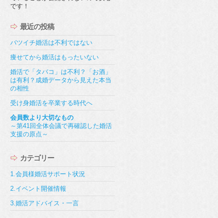
です！
最近の投稿
バツイチ婚活は不利ではない
痩せてから婚活はもったいない
婚活で「タバコ」は不利？「お酒」
は有利？成婚データから見えた本当
の相性
受け身婚活を卒業する時代へ
会員数より大切なもの
～第41回全体会議で再確認した婚活
支援の原点～
カテゴリー
1.会員様婚活サポート状況
2.イベント開催情報
3.婚活アドバイス・一言