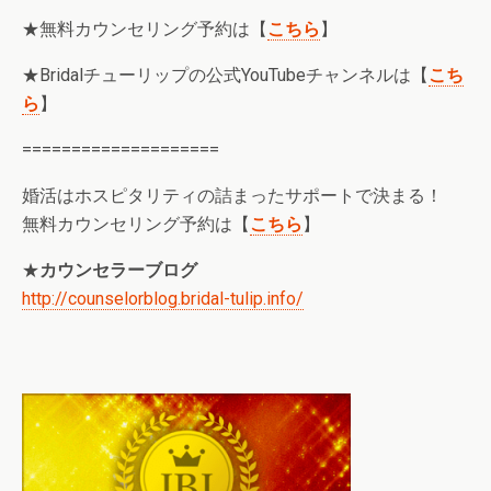
★無料カウンセリング予約は【
こちら
】
★Bridalチューリップの公式YouTubeチャンネルは【
こち
ら
】
====================
婚活はホスピタリティの詰まったサポートで決まる！
無料カウンセリング予約は【
こちら
】
★
カウンセラーブログ
http://counselorblog.bridal-tulip.info/