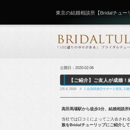
東京の結婚相談所【Bridalチュ
公開日：
2020-02-06
【ご紹介】ご友人が成婚！
2月 6, 2020 //
1.会員様婚活サポート状況
,
3.
高田馬場駅から徒歩3分、結婚相談所B
当社では口コミによってご入会され
族をBridalチューリップにご紹介し