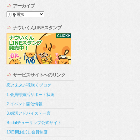
アーカイブ
ア
ー
カ
ナウいくんLINEスタンプ
イ
ブ
サービスサイトへのリンク
恋と未来が花咲くブログ
1.会員様婚活サポート状況
2.イベント開催情報
3.婚活アドバイス・一言
Bridalチューリップ公式サイト
10日間お試し会員制度