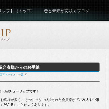
ーリップ】（トップ）
恋と未来が花咲くブログ
紹介者様からのお手紙
婚活アドバイス・一言
//
ridalチューリップです！
るお客様が多く、その中でもご成婚された会員様が
『ご友人やご家
てくださる』
ことがよくあります。