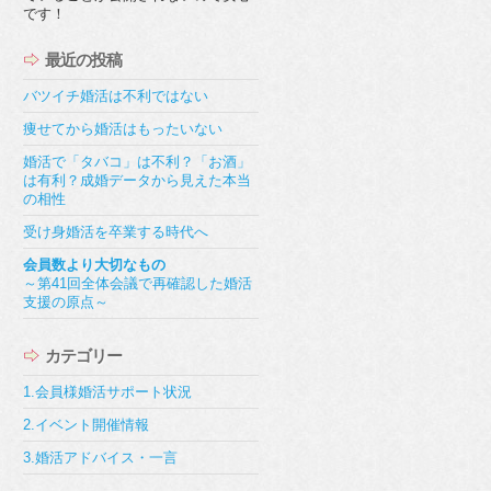
です！
最近の投稿
バツイチ婚活は不利ではない
痩せてから婚活はもったいない
婚活で「タバコ」は不利？「お酒」
は有利？成婚データから見えた本当
の相性
受け身婚活を卒業する時代へ
会員数より大切なもの
～第41回全体会議で再確認した婚活
支援の原点～
カテゴリー
1.会員様婚活サポート状況
2.イベント開催情報
3.婚活アドバイス・一言