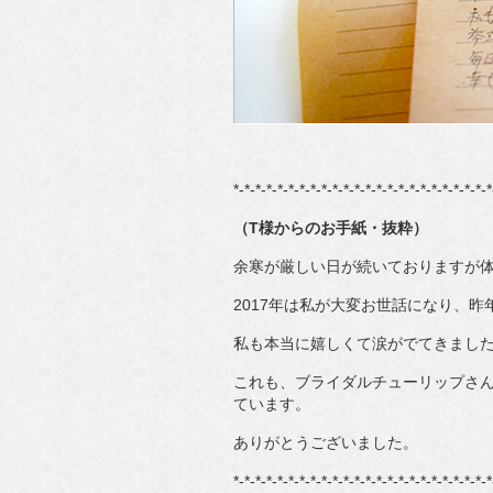
*-*-*-*-*-*-*-*-*-*-*-*-*-*-*-*-*-*-*-*-*-*-*-*
（T様からのお手紙・抜粋）
余寒が厳しい日が続いておりますが
2017年は私が大変お世話になり、
私も本当に嬉しくて涙がでてきまし
これも、ブライダルチューリップさ
ています。
ありがとうございました。
*-*-*-*-*-*-*-*-*-*-*-*-*-*-*-*-*-*-*-*-*-*-*-*